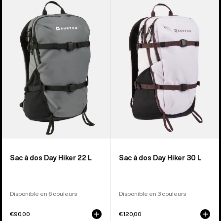
sur
-
-
9
Sac
Sac
à
à
dos
dos
Day
Day
Hiker
Hiker
22
30
L
L
Sac à dos Day Hiker 22 L
Sac à dos Day Hiker 30 L
Disponible en 6 couleurs
Disponible en 3 couleurs
€90,00
€120,00