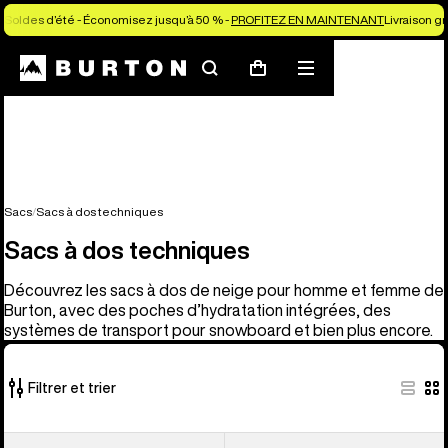
Soldes d’été - Économisez jusqu’à 50 % -
PROFITEZ EN MAINTENANT
Livraison g
Rechercher
Menu
Panier
Sacs
Sacs à dos techniques
Sacs à dos techniques
Découvrez les sacs à dos de neige pour homme et femme de
Burton, avec des poches d’hydratation intégrées, des
systèmes de transport pour snowboard et bien plus encore.
Filtrer et trier
9 produits
Burton
Burton