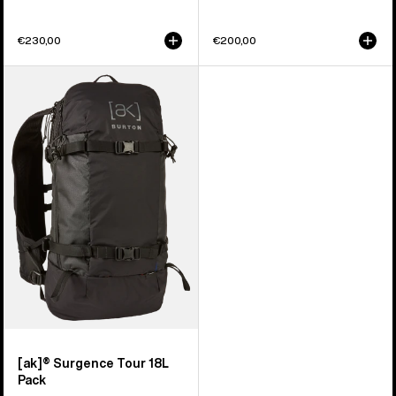
€230,00
€200,00
Burton
-
Sac
à
dos
[ak]®
Surgence
Tour
18 L
[ak]® Surgence Tour 18L
Pack