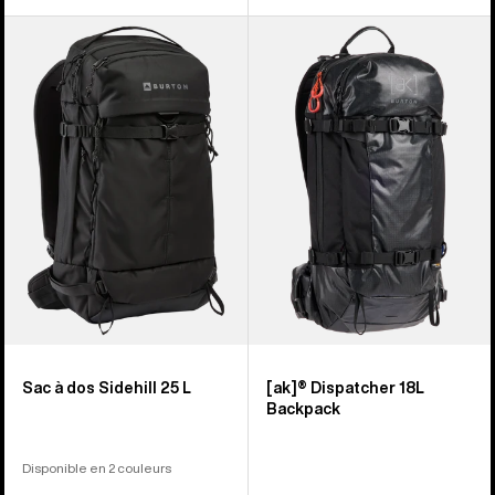
Burton
Burton
-
-
Sac
Sac
à
à
dos
dos
Sidehill
[ak]®
25 L
Dispatcher
18 L
Sac à dos Sidehill 25 L
[ak]® Dispatcher 18L
Backpack
Disponible en 2 couleurs