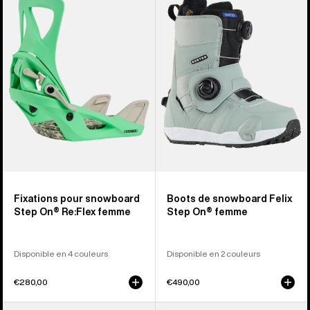
Fixations
Boots
pour
de
snowboard
snowboard
Step
Felix
On®
Step
Re:Flex
On®
femme
femme
Fixations pour snowboard
Boots de snowboard Felix
Step On® Re:Flex femme
Step On® femme
Disponible en 4 couleurs
Disponible en 2 couleurs
€280,00
€490,00