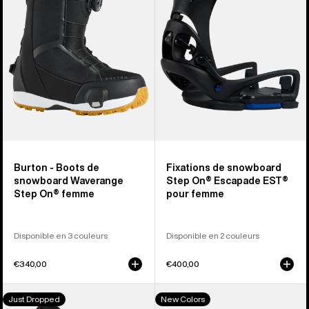
snowboard
snowboard
Waverange
Step
Step
On®
On®
Escapade
femme
EST®
femme
Burton - Boots de
Fixations de snowboard
snowboard Waverange
Step On® Escapade EST®
Step On® femme
pour femme
Disponible en 3 couleurs
Disponible en 2 couleurs
€340,00
€400,00
Burton
Burton
Just Dropped
New Colors
-
-