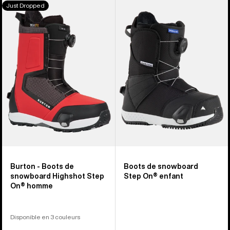
Burton
Burton
Just Dropped
-
-
Boots
Boots
de
de
snowboard
snowboard
Highshot
Smalls
Step
Step
On®
On®
homme
enfant
Burton - Boots de
Boots de snowboard
snowboard Highshot Step
Step On® enfant
On® homme
Disponible en 3 couleurs