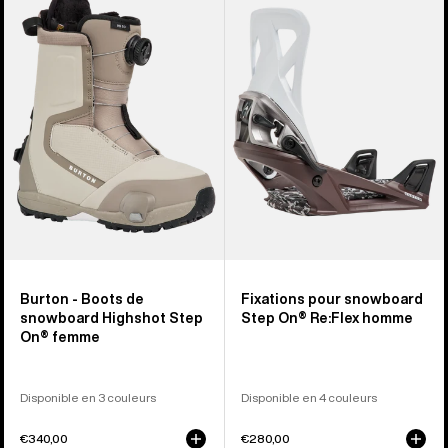
Boots
Fixations
de
pour
snowboard
snowboard
Highshot
Step
Step
On®
On®
Re:Flex
femme
pour
homme
Burton - Boots de
Fixations pour snowboard
snowboard Highshot Step
Step On® Re:Flex homme
On® femme
Disponible en 3 couleurs
Disponible en 4 couleurs
€340,00
€280,00