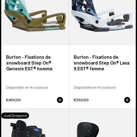
On®
On®
Genesis
Lexa
EST®
X
homme
EST®
femme
Burton - Fixations de
Burton - Fixations de
snowboard Step On®
snowboard Step On® Lexa
Genesis EST® homme
X EST® femme
Disponible en 4 couleurs
Disponible en 4 couleurs
€400,00
€350,00
Burton
Burton
Just Dropped
-
-
Boots
Fixations
de
de