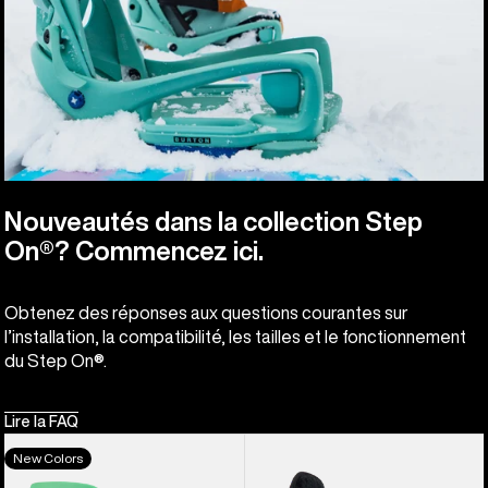
Nouveautés dans la collection Step
On®? Commencez ici.
Obtenez des réponses aux questions courantes sur
l’installation, la compatibilité, les tailles et le fonctionnement
du Step On®.
Lire la FAQ
Burton
Burton
New Colors
-
-