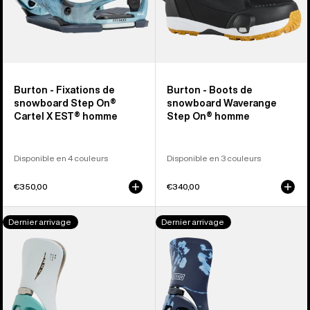
EST®
homme
Burton - Fixations de
Burton - Boots de
snowboard Step On®
snowboard Waverange
Cartel X EST® homme
Step On® homme
Disponible en 4 couleurs
Disponible en 3 couleurs
€350,00
€340,00
Burton
Burton
Dernier arrivage
Dernier arrivage
-
-
Fixations
Fixations
de
de
snowboard
snowboard
Step
Step