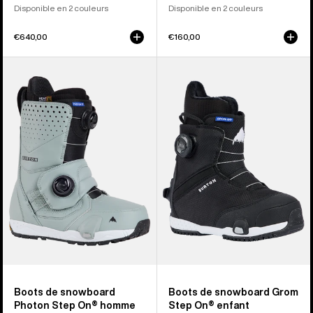
Disponible en 2 couleurs
Disponible en 2 couleurs
€640,00
€160,00
Burton
Burton
-
-
Boots
Boots
de
de
snowboard
snowboard
Photon
Grom
Step
Step
On®
On®
homme
enfant
Boots de snowboard
Boots de snowboard Grom
Photon Step On® homme
Step On® enfant