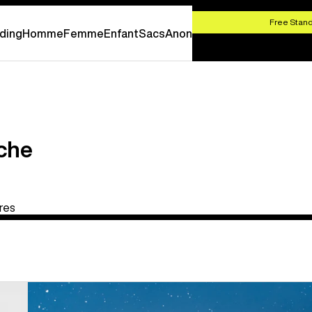
-
SHOP NOW
Free Stand
ding
Homme
Femme
Enfant
Sacs
Anon
che
res