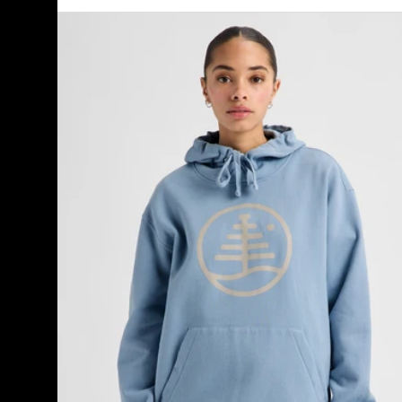
Burton
-
Pull
à
capuche
Family
Tree