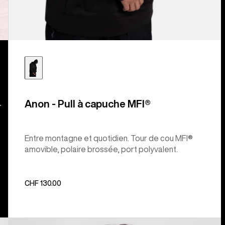
Anon - Pull à capuche MFI®
r
Entre montagne et quotidien. Tour de cou MFI®
amovible, polaire brossée, port polyvalent.
CHF 130.00
Burton