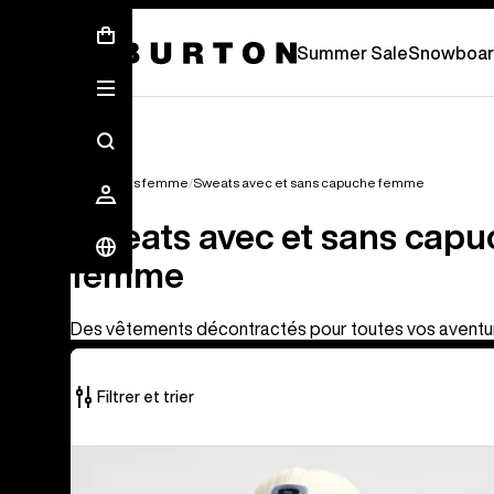
Summer Sale - Save Up To 50% Off 
Summer Sale
Snowboar
Vêtements femme
Sweats avec et sans capuche femme
Sweats avec et sans capu
femme
Des vêtements décontractés pour toutes vos aventu
Filtrer et trier
18 produits
Burton
sur
-