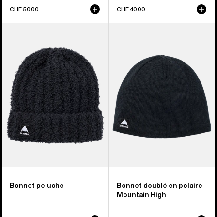
CHF 50.00
CHF 40.00
Burton
Burton
-
-
Bonnet
Bonnet
Plush
doublé
en
polaire
Mountain
High
Bonnet peluche
Bonnet doublé en polaire
Mountain High