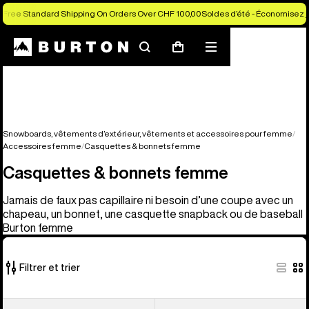
Free Standard Shipping On Orders Over CHF 100,00
Soldes d’été - Économisez j
Rechercher
Menu
Panier
Snowboards, vêtements d’extérieur, vêtements et accessoires pour femme
Accessoires femme
Casquettes & bonnets femme
Casquettes & bonnets femme
Jamais de faux pas capillaire ni besoin d’une coupe avec un
chapeau, un bonnet, une casquette snapback ou de baseball
Burton femme
Filtrer et trier
22 produits
Burton
Burton