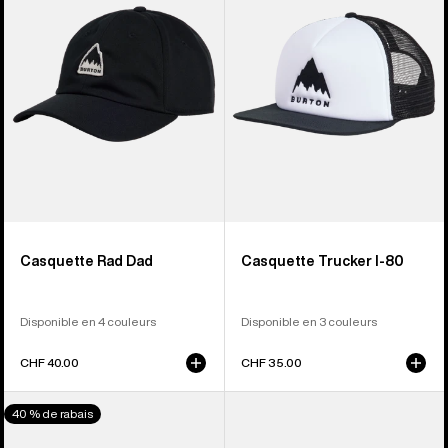
Rad
80
Dad
Trucker
Casquette Rad Dad
Casquette Trucker I-80
Disponible en 4 couleurs
Disponible en 3 couleurs
CHF 40.00
CHF 35.00
De
Anon
40 % de rabais
Burton
-