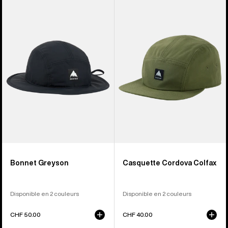
sur
-
-
22
Casquette
Casquette
Greyson
Colfax
Boonie
Cordova
Bonnet Greyson
Casquette Cordova Colfax
Disponible en 2 couleurs
Disponible en 2 couleurs
CHF 50.00
CHF 40.00