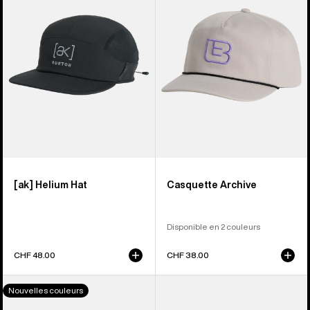
Hat
Archive
[ak] Helium Hat
Casquette Archive
Disponible en 2 couleurs
CHF 48.00
CHF 38.00
Burton
Burton
Nouvelles couleurs
–
-