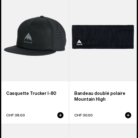
-
-
Casquette
Bandeau
Tech
doublé
Trucker
polaire
Mountain
High
Casquette Trucker I-80
Bandeau doublé polaire
Mountain High
CHF 38.00
CHF 30.00
Burton
Burton
-
-