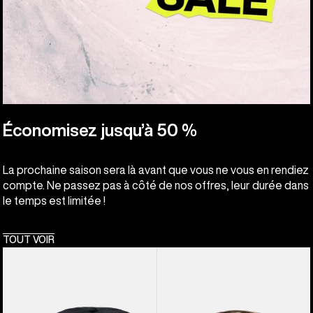
Économisez jusqu’à 50 %
La prochaine saison sera là avant que vous ne vous en rendiez
compte. Ne passez pas à côté de nos offres, leur durée dans
le temps est limitée !
TOUT VOIR
Burton
Burton
-
-
Casquette
Casquette
Family
cache-