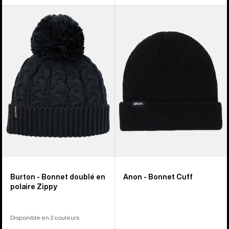
Burton
Anon -
-
Bonnet
Bonnet
Cuff
doublé
en
polaire
Zippy
femme
Burton - Bonnet doublé en
Anon - Bonnet Cuff
polaire Zippy
Disponible en 2 couleurs