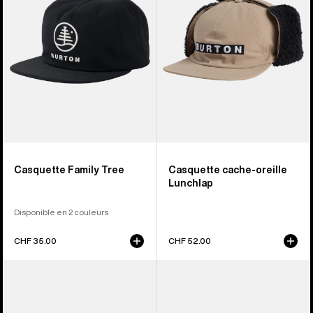
Tree
oreille
Lunchlap
Casquette Family Tree
Casquette cache-oreille
Lunchlap
Disponible en 2 couleurs
CHF 35.00
CHF 52.00
Burton
Burton -
-
Casquette
Casquette
Snapback I-