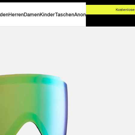
T SHOPPEN
Kostenlose
den
Herren
Damen
Kinder
Taschen
Anon