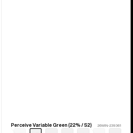
Perceive Variable Green (22% / S2)
Farbe
26WIN-239361