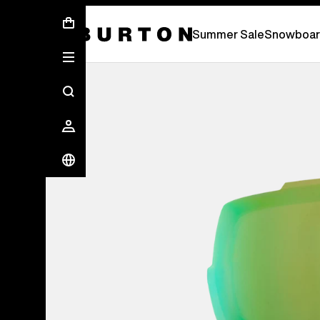
Sommer-Sale – Spare bis zu 50 % –
JETZ
Summer Sale
Snowboar